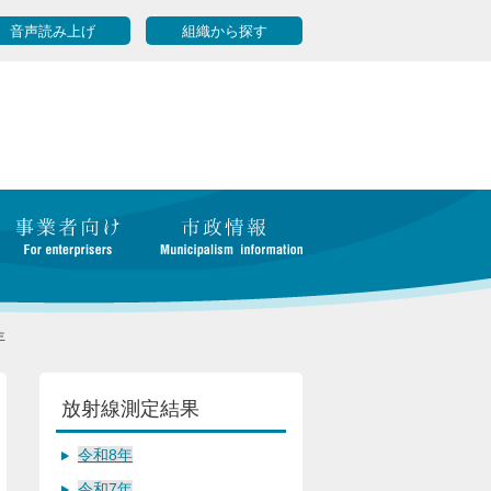
音声読み上げ
組織から探す
年
放射線測定結果
令和8年
令和7年