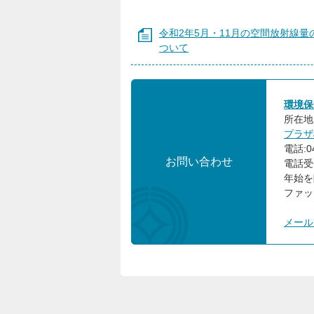
令和2年5月・11月の空間放射線量
ついて
環境保
所在地:
プラザ
電話:04
お問い合わせ
電話受
年始を
ファック
メール