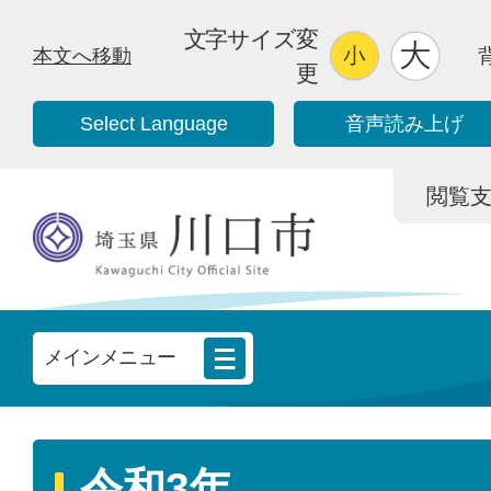
文字サイズ変
本文へ移動
更
Select Language
音声読み上げ
閲覧支援/
メインメニュー
令和3年