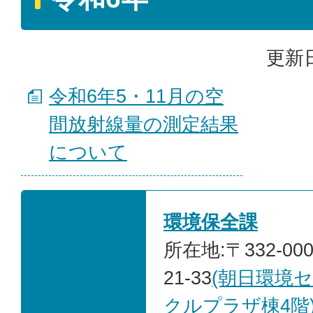
更新日
令和6年5・11月の空
間放射線量の測定結果
について
環境保全課
所在地:〒332-00
21-33
(朝日環境
クルプラザ棟4階