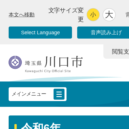
文字サイズ変
本文へ移動
更
Select Language
音声読み上げ
閲覧支援/
メインメニュー
令和6年