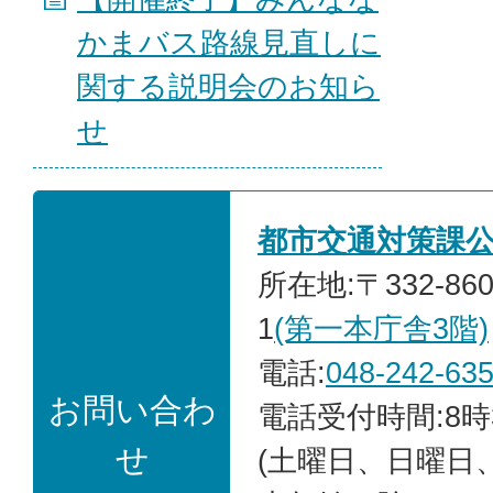
かまバス路線見直しに
関する説明会のお知ら
せ
都市交通対策課
所在地:〒332-86
1
(第一本庁舎3階)
電話:
048-242-63
お問い合わ
電話受付時間:8時
せ
(土曜日、日曜日