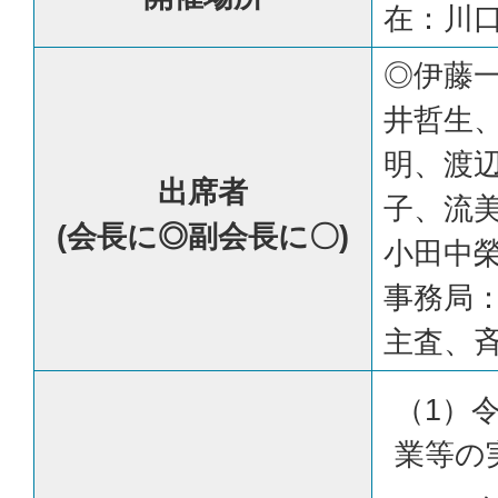
在：川口
◎伊藤
井哲生
明、渡
出席者
子、流
(会長に◎副会長に〇)
小田中
事務局
主査、
（1）
業等の