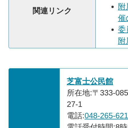
附
関連リンク
催
委
附
芝富士公民館
所在地:〒333-0
27-1
電話:
048-265-62
電話受付時間:8時