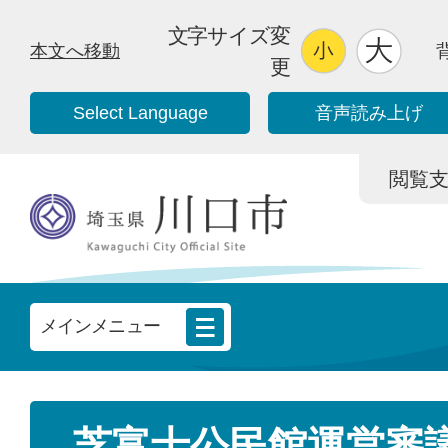
文字サイズ変
本文へ移動
更
Select Language
音声読み上げ
閲覧支援/
メインメニュー
芝富士公民館運営審