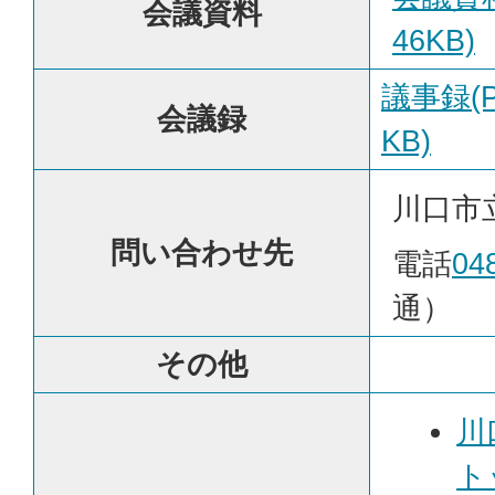
会議資料
46KB)
議事録(P
会議録
KB)
川口市
問い合わせ先
電話
04
通）
その他
川
ト