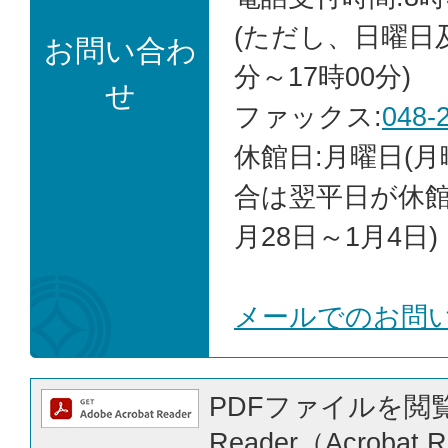
(ただし、日曜日
お問い合わ
分～17時00分)
せ
ファックス:
048-
休館日:月曜日(
合は翌平日が休館)
月28日～1月4日)
メールでのお問
PDFファイルを閲覧
Reader（Acrobat