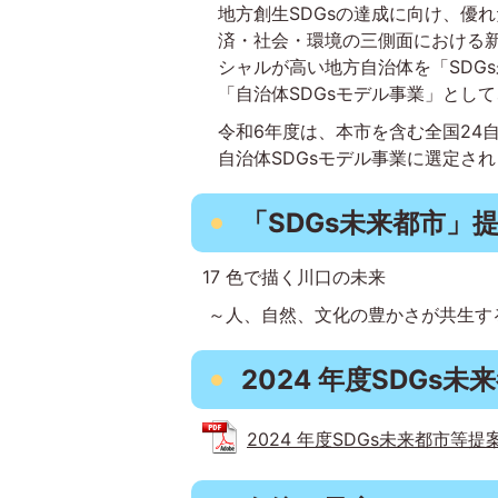
地方創生SDGsの達成に向け、優
済・社会・環境の三側面における
シャルが高い地方自治体を「SDG
「自治体SDGsモデル事業」とし
令和6年度は、本市を含む全国24自
自治体SDGsモデル事業に選定さ
「SDGs未来都市」
17 色で描く川口の未来
～人、自然、文化の豊かさが共生す
2024 年度SDGs
2024 年度SDGs未来都市等提案書