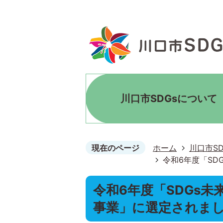
川口市SDGsについて
現在のページ
ホーム
川口市S
令和6年度「SD
令和6年度「SDGs未
事業」に選定されま