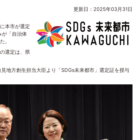
更新日：2025年03月31日
」に本市が選定
みが「自治体
した。
への選定は、県
自見地方創生担当大臣より「SDGs未来都市」選定証を授与