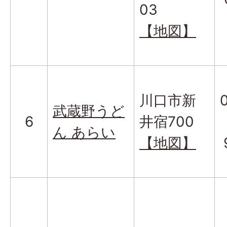
03
【地図】
川口市新
武蔵野うど
6
井宿700
ん あらい
【地図】