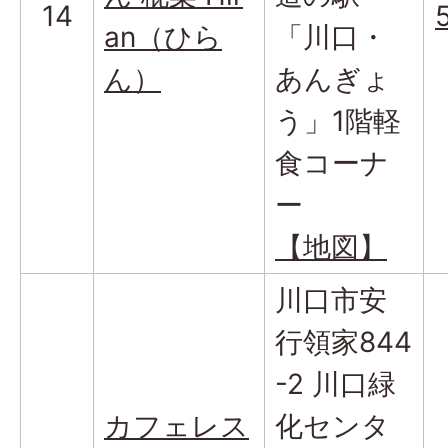
14
an（ひら
「川口・
ん）
あんぎょ
う」1階軽
食コーナ
ー
【地図】
川口市安
行領家844
-2 川口緑
カフェレス
化センタ