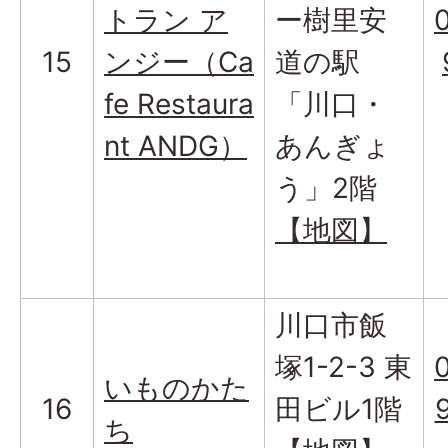
トラン ア
ー樹里安
15
ンジー（Ca
道の駅
fe Restaura
「川口・
nt ANDG）
あんぎょ
う」2階
【地図】
川口市飯
塚1-2-3 東
いものかた
16
田ビル1階
ち