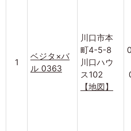
川口市本
町4-5-8
ベジタ×バ
1
川口ハウ
ル 0363
ス102
【地図】