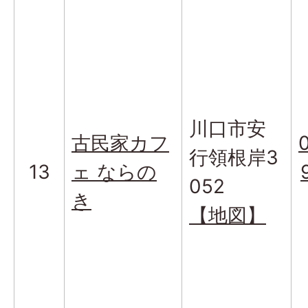
川口市安
古民家カフ
行領根岸3
13
ェ ならの
052
き
【地図】