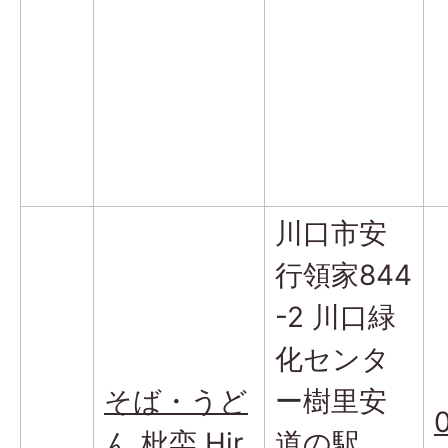
川口市安
行領家844
-2 川口緑
化センタ
そば・うど
ー樹里安
ん 枇栾 Hir
道の駅