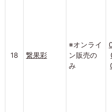
※オンライ
18
繋果彩
ン販売の
み