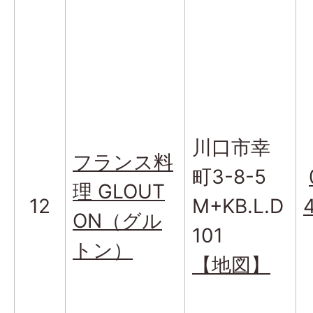
川口市幸
フランス料
町3-8-5
理 GLOUT
12
M+KB.L.D
ON（グル
101
トン）
【地図】