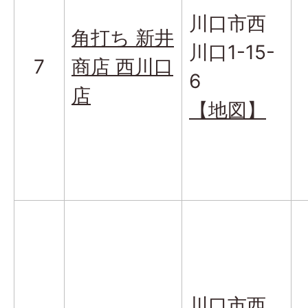
川口市西
角打ち 新井
川口1-15-
7
商店 西川口
6
店
【地図】
川口市西