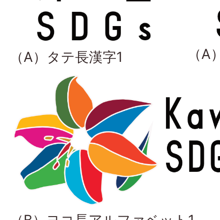
（A
（A）タテ長漢字1
（B）ヨコ長アルファベット1