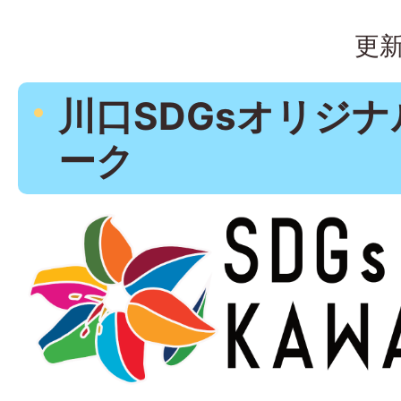
更新
川口SDGsオリジ
ーク