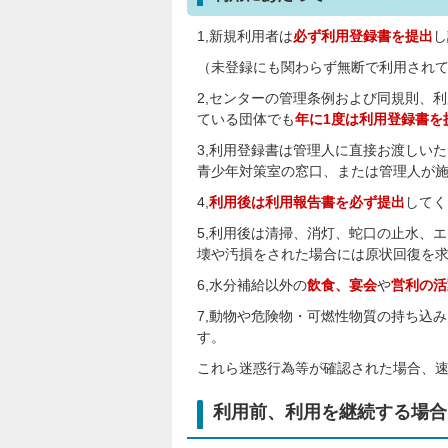
1,新規利用者は
必ず利用登録書を提出
し
（未登録にも関わらず無断で利用され
2,センターの管理条例および同規則、
ている団体でも
年に1度は利用登録書を
3,利用登録書は管理人に直接お渡しい
青少年対策室の窓口、または管理人が
4,
利用後は利用報告書を必ず提出
してく
5,利用後は清掃、消灯、蛇口の止水、
壊や汚損をされた場合には原状回復を
6,水分補給以外の
飲食、宴会
や
営利
の活
7,動物や危険物・可燃性物質の持ち込
す。
これら迷惑行為等が確認された場合、
利用前、利用を継続する場合