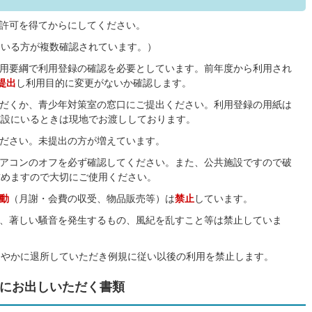
許可を得てからにしてください。
ている方が複数確認されています。）
利用要綱で利用登録の確認を必要としています。前年度から利用され
提出
し利用目的に変更がないか確認します。
ただくか、青少年対策室の窓口にご提出ください。利用登録の用紙は
施設にいるときは現地でお渡ししております。
ださい。未提出の方が増えています。
エアコンのオフを必ず確認してください。また、公共施設ですので破
求めますので大切にご使用ください。
動
（月謝・会費の収受、物品販売等）は
禁止
しています。
み、著しい騒音を発生するもの、風紀を乱すこと等は禁止していま
速やかに退所していただき例規に従い以後の利用を禁止します。
にお出しいただく書類