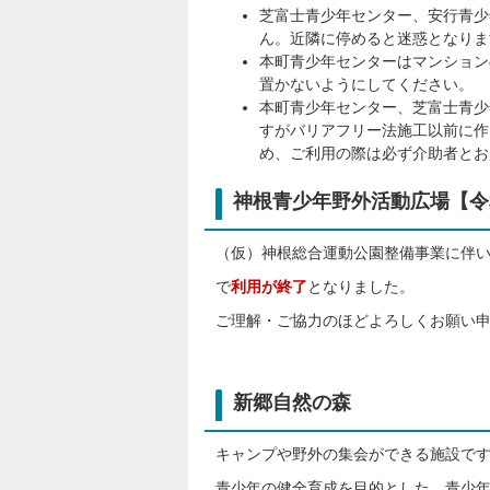
芝富士青少年センター、安行青少
ん。近隣に停めると迷惑となりま
本町青少年センターはマンション
置かないようにしてください。
本町青少年センター、芝富士青少
すがバリアフリー法施工以前に作
め、ご利用の際は必ず介助者とお
神根青少年野外活動広場【令
（仮）神根総合運動公園整備事業に伴
で
利用が終了
となりました。
ご理解・ご協力のほどよろしくお願い
新郷自然の森
キャンプや野外の集会ができる施設で
青少年の健全育成を目的とした、青少