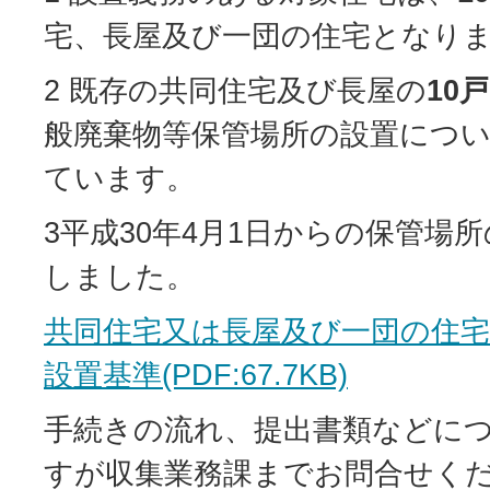
宅、長屋及び一団の住宅となり
2 既存の共同住宅及び長屋の
10
般廃棄物等保管場所の設置につ
ています。
3平成30年4月1日からの保管場
しました。
共同住宅又は長屋及び一団の住
設置基準(PDF:67.7KB)
手続きの流れ、提出書類などに
すが収集業務課までお問合せく