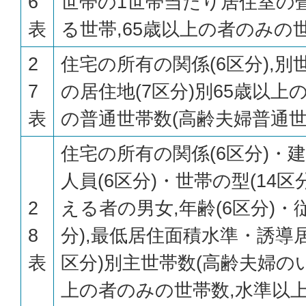
6
世帯の1世帯当たり居住室の
表
る世帯,65歳以上の者のみの
2
住宅の所有の関係(6区分),
7
の居住地(7区分)別65歳以
表
の普通世帯数(高齢夫婦普通世
住宅の所有の関係(6区分)・建
人員(6区分)・世帯の型(14
2
える者の男女,年齢(6区分)・
8
分),最低居住面積水準・誘導
表
区分)別主世帯数(高齢夫婦のい
上の者のみの世帯数,水準以