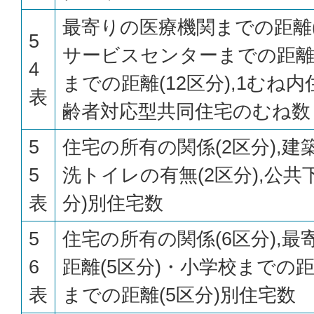
最寄りの医療機関までの距離(
5
サービスセンターまでの距離(
4
までの距離(12区分),1むね内
表
齢者対応型共同住宅のむね数
5
住宅の所有の関係(2区分),建築
5
洗トイレの有無(2区分),公共
表
分)別住宅数
5
住宅の所有の関係(6区分),
6
距離(5区分)・小学校までの距
表
までの距離(5区分)別住宅数