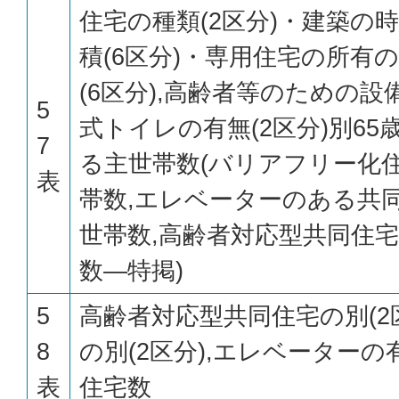
住宅の種類(2区分)・建築の時
積(6区分)・専用住宅の所有の
(6区分),高齢者等のための設備
5
式トイレの有無(2区分)別6
7
る主世帯数(バリアフリー化
表
帯数,エレベーターのある共
世帯数,高齢者対応型共同住
数—特掲)
5
高齢者対応型共同住宅の別(2
8
の別(2区分),エレベーターの
表
住宅数