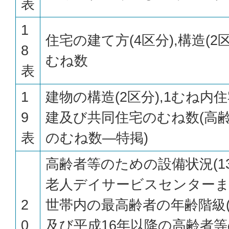
表
1
住宅の建て方(4区分),構造(2区
8
むね数
表
1
建物の構造(2区分),1むね内住
9
建及び共同住宅のむね数(高
表
のむね数—特掲)
高齢者等のための設備状況(1
老人デイサービスセンターまで
2
世帯内の最高齢者の年齢階級(
0
及び平成16年以降の高齢者