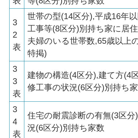
表
等(8区分)別持ち家数
世帯の型(14区分),平成16
3
工事等(8区分)別持ち家に居
2
夫婦のいる世帯数,65歳以上
表
特掲)
3
建物の構造(4区分),建て方(4
3
修工事の状況(6区分)別持ち
表
3
住宅の耐震診断の有無(3区分
4
況(6区分)別持ち家数
表