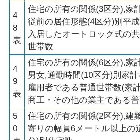
住宅の所有の関係(3区分),
4
従前の居住形態(4区分)別平
8
入居したオートロック式の共
表
世帯数
住宅の所有の関係(6区分),
4
男女,通勤時間(10区分)別家
9
雇用者である普通世帯数(家
表
商工・その他の業主である普
5
住宅の所有の関係(2区分),建築
0
寄りの幅員6メートル以上の道