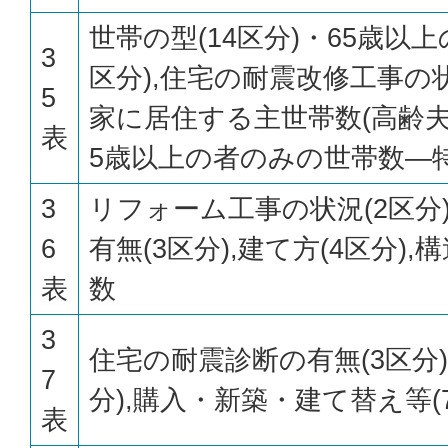
世帯の型(14区分)・65歳以
3
区分),住宅の耐震改修工事の状
5
家に居住する主世帯数(高齢夫
表
5歳以上の者のみの世帯数—特
3
リフォーム工事の状況(2区分
6
有無(3区分),建て方(4区分),
表
数
3
住宅の耐震診断の有無(3区分)
7
分),購入・新築・建て替え等(
表