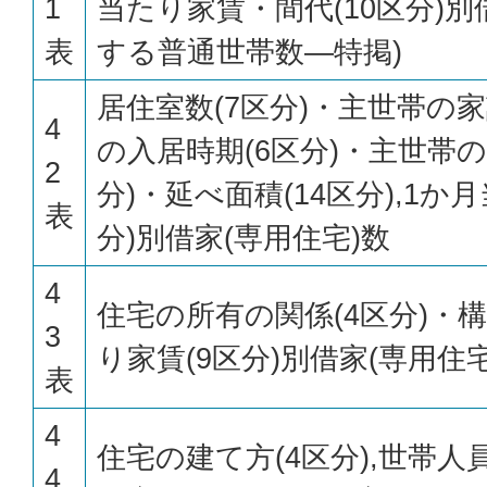
1
当たり家賃・間代(10区分)別
表
する普通世帯数—特掲)
居住室数(7区分)・主世帯の
4
の入居時期(6区分)・主世帯の
2
分)・延べ面積(14区分),1か
表
分)別借家(専用住宅)数
4
住宅の所有の関係(4区分)・構造
3
り家賃(9区分)別借家(専用住宅
表
4
住宅の建て方(4区分),世帯人員
4