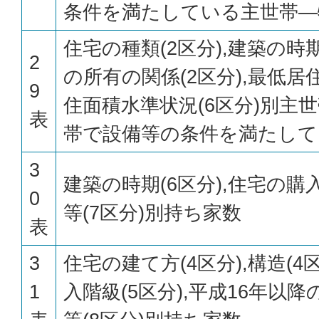
条件を満たしている主世帯—
住宅の種類(2区分),建築の時期
2
の所有の関係(2区分),最低
9
住面積水準状況(6区分)別主
表
帯で設備等の条件を満たして
3
建築の時期(6区分),住宅の
0
等(7区分)別持ち家数
表
3
住宅の建て方(4区分),構造(
1
入階級(5区分),平成16年以