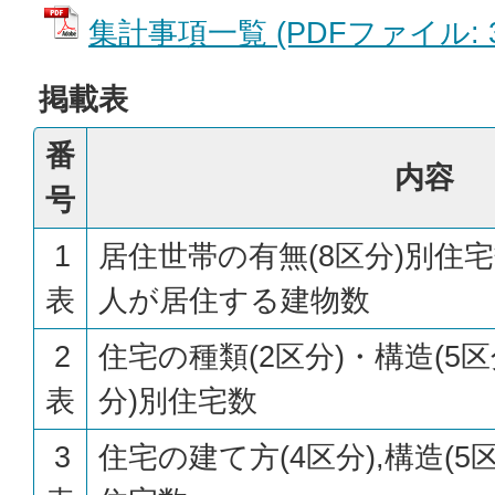
集計事項一覧 (PDFファイル: 39
掲載表
番
内容
号
1
居住世帯の有無(8区分)別住
表
人が居住する建物数
2
住宅の種類(2区分)・構造(5区
表
分)別住宅数
3
住宅の建て方(4区分),構造(5区