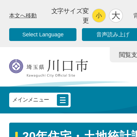
文字サイズ変
本文へ移動
更
Select Language
音声読み上げ
閲覧支援/
メインメニュー
20年住宅・土地統計