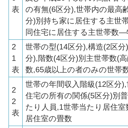
表
の有無(6区分),世帯内の最高
分)別持ち家に居住する主世帯
同住宅に居住する主世帯数—
2
世帯の型(14区分),構造(2区分
1
分),階数(4区分)別主世帯数
表
数,65歳以上の者のみの世帯
世帯の年間収入階級(12区分),
2
住宅の所有の関係(5区分)別普
2
たり人員,1世帯当たり居住室
表
居住室の畳数