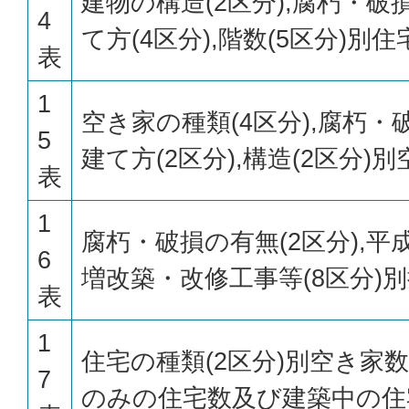
建物の構造(2区分),腐朽・破損
4
て方(4区分),階数(5区分)別住
表
1
空き家の種類(4区分),腐朽・破
5
建て方(2区分),構造(2区分)
表
1
腐朽・破損の有無(2区分),平
6
増改築・改修工事等(8区分)
表
1
住宅の種類(2区分)別空き家
7
のみの住宅数及び建築中の住