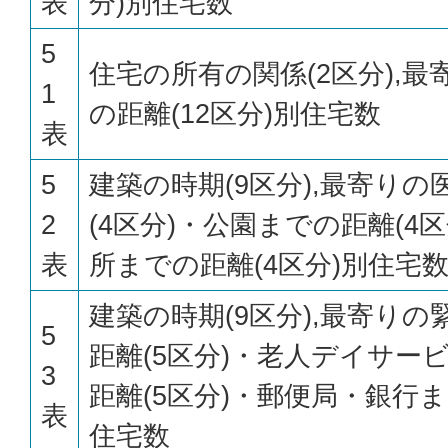
表
分)別住宅数
5
住宅の所有の関係(2区分),
1
の距離(12区分)別住宅数
表
5
建築の時期(9区分),最寄り
2
(4区分)・公園までの距離(4
表
所までの距離(4区分)別住宅
建築の時期(9区分),最寄り
5
距離(5区分)・老人デイサー
3
距離(5区分)・郵便局・銀行ま
表
住宅数