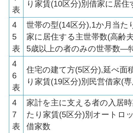
り家賃(10区分)別借家に居
表
4
世帯の型(14区分),1か月当た
5
家に居住する主世帯数(高齢夫
表
5歳以上の者のみの世帯数—特
4
住宅の建て方(5区分),延べ面積
6
り家賃(19区分)別民営借家(
表
4
家計を主に支える者の入居時期
7
たり家賃(5区分)別オートロ
表
借家数