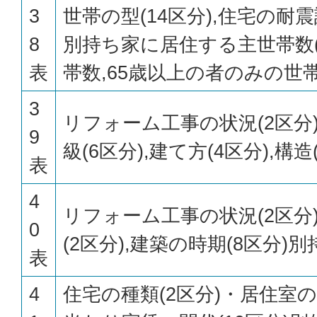
3
世帯の型(14区分),住宅の耐震
8
別持ち家に居住する主世帯数
表
帯数,65歳以上の者のみの世
3
リフォーム工事の状況(2区分
9
級(6区分),建て方(4区分),構
表
4
リフォーム工事の状況(2区分
0
(2区分),建築の時期(8区分)
表
4
住宅の種類(2区分)・居住室の畳