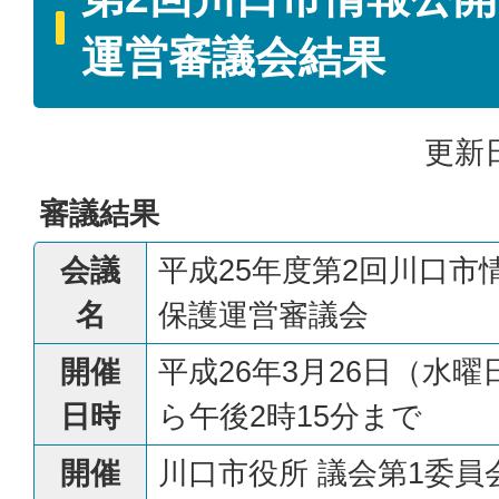
運営審議会結果
更新日
審議結果
会議
平成25年度第2回川口市
名
保護運営審議会
開催
平成26年3月26日（水曜
日時
ら午後2時15分まで
開催
川口市役所 議会第1委員