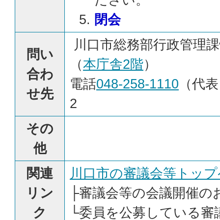
閉会
川口市総務部行政管理課
問い
（
本庁舎2階
）
合わ
電話
048-258-1110
（代表）
せ先
2
その
他
関連
川口市の審議会等トップ
リン
├
審議会等の会議開催の
ク
└
委員を公募している審