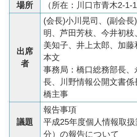
場所
（所在：川口市青木2-1-
(会長)小川晃司、(副会
明、芦田芳枝、今井初枝
美知子、井上太郎、加藤
出席
本文
者
事務局：橋口総務部長、
長、川野情報公開文書係
橋主事
報告事項
議題
平成25年度個人情報取
分）の報告について