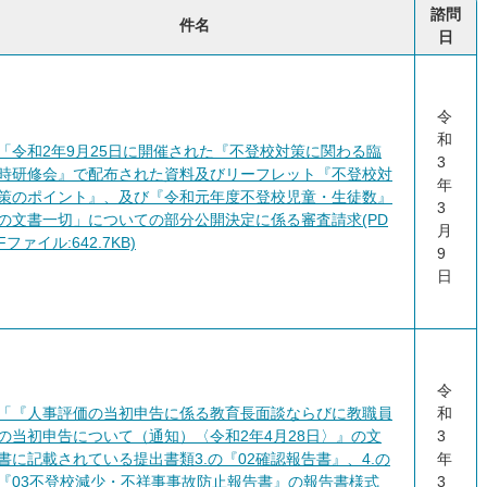
諮問
件名
日
令
和
「令和2年9月25日に開催された『不登校対策に関わる臨
3
時研修会』で配布された資料及びリーフレット『不登校対
年
策のポイント』、及び『令和元年度不登校児童・生徒数』
3
の文書一切」についての部分公開決定に係る審査請求(PD
月
Fファイル:642.7KB)
9
日
令
「『人事評価の当初申告に係る教育長面談ならびに教職員
和
の当初申告について（通知）〈令和2年4月28日〉』の文
3
書に記載されている提出書類3.の『02確認報告書』、4.の
年
『03不登校減少・不祥事事故防止報告書』の報告書様式
3