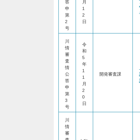
答
月
申
1
第
2
2
日
号
川
令
情
和
審
5
査
年
情
1
公
開発審査課
1
答
月
申
2
第
0
3
日
号
川
情
審
査