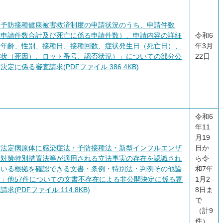
「予防接種健康被害救済制度の申請状況のうち、申請件数
（申請件数合計及び死亡に係る申請件数）、申請内容の詳細
令和6
（年齢、性別、接種日、接種回数、症状発生日（死亡日）、
年3月
症状（死因）、ロット番号、認否状況）」についての部分公
22日
決定に係る審査請求(PDFファイル:386.4KB)
令和6
年11
月19
「法定病原体に感染症法・予防接種法・新型インフルエンザ
日か
等対策特別措置法等が適用される立法事実の存在を認識され
ら令
ている根拠を確認できる文書・条例・特別法・判例その他論
和7年
文」他57件についての文書不存在による非公開決定に係る審
1月2
請求(PDFファイル:114.8KB)
8日ま
で
（計9
件）