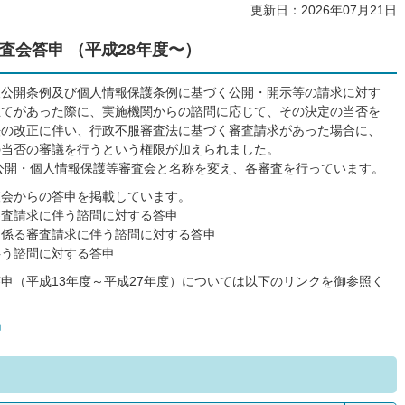
更新日：2026年07月21日
査会答申 （平成28年度〜）
報公開条例及び個人情報保護条例に基づく公開・開示等の請求に対す
立てがあった際に、実施機関からの諮問に応じて、その決定の当否を
法の改正に伴い、行政不服審査法に基づく審査請求があった場合に、
の当否の審議を行うという権限が加えられました。
報公開・個人情報保護等審査会と名称を変え、各審査を行っています。
査会からの答申を掲載しています。
審査請求に伴う諮問に対する答申
に係る審査請求に伴う諮問に対する答申
伴う諮問に対する答申
申（平成13年度～平成27年度）については以下のリンクを御参照く
申