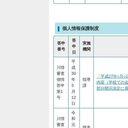
個人情報保護制度
答
答申
実施
申
番号
機関
日
平
川情
成
審査
30
「平成27年○月
個情
年
指導
内容（学校での会
答申
3
課
部分開示決定に係る審
第1
月
号
12
日
令
川情
和
審査
元
障害