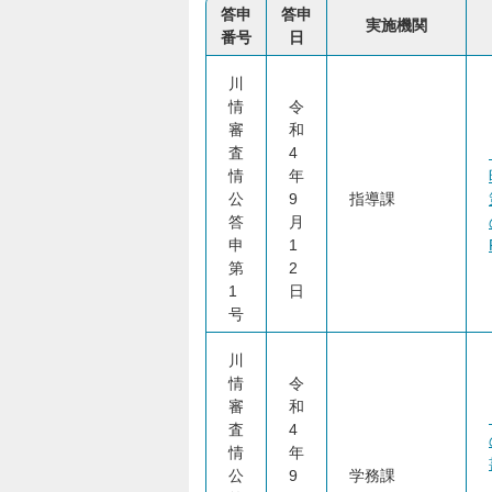
答申
答申
実施機関
番号
日
川
情
令
審
和
査
4
情
年
公
9
指導課
答
月
申
1
第
2
1
日
号
川
情
令
審
和
査
4
情
年
公
9
学務課