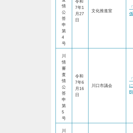
令和
情
7年1
文化推進室
公
月27
係
答
日
申
第
4
号
川
情
審
査
令和
「
情
7年6
川口市議会
に
公
月16
B
答
日
申
第
5
号
川