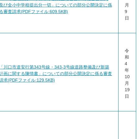
及び全小中学校提出分一切」についての部分公開決定に係
月
る審査請求(PDFファイル:609.5KB)
9
日
令
和
4
「川口市道安行第343号線・343-3号線道路整備及び新築
年
計画に関する陳情書」についての部分公開決定に係る審査
10
請求(PDFファイル:129.5KB)
月
19
日