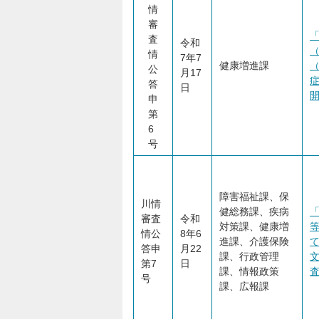
情
審
査
令和
情
7年7
健康増進課
公
月17
答
日
開
申
第
6
号
障害福祉課、保
川情
健総務課、疾病
審査
令和
対策課、健康増
情公
8年6
進課、介護保険
答申
月22
課、行政管理
第7
日
課、情報政策
査
号
課、広報課