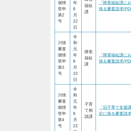
個情
年
「障害福祉課にお
福祉
答申
8
係る審査請求(PDF:
課
第2
月
号
22
日
令
川情
和
審査
元
障害
個情
年
「障害福祉課にお
福祉
答申
8
係る審査請求(PDF:
課
第3
月
号
22
日
令
川情
和
審査
元
子育
個情
年
「旧子育て支援課
て相
答申
8
定に係る審査請求(PD
談課
第4
月
号
22