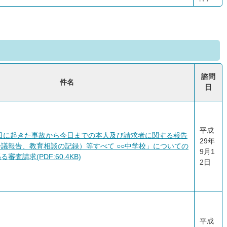
諮問
件名
日
平成
○日に起きた事故から今日までの本人及び請求者に関する報告
29年
議報告、教育相談の記録）等すべて ○○中学校」についての
9月1
査請求(PDF:60.4KB)
2日
平成