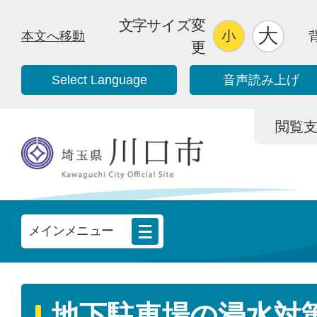
文字サイズ変
本文へ移動
更
Select Language
音声読み上げ
閲覧支援/
メインメニュー
地下駐車場の浸水対