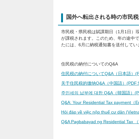
国外へ転出される時の市民税
市民税・県民税は賦課期日（1月1日）
が課税されます。このため、年の途中
たには、6月に納税通知書を送付してい
住民税の納付についてのQ&A
住民税の納付についてQ&A（日本語）(PDF:
关于住民税的缴纳Q&A（中国語）(PDF:54
주민세의 납부에 대한 Q&A（韓国語）(PDF
Q&A: Your Residential Tax payment（
Hỏi đáp về việc nộp thuế cư dân (Vi
Q&A Pagbabayad ng Residential Tax 