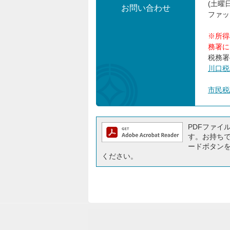
(土曜
お問い合わせ
ファック
※所得
務署に
税務署
川口税
市民税
PDFファイルを
す。お持ちでな
ードボタン
ください。