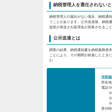
納税管理人を選任されないと
納税管理人の届出がない場合、納税通
うことがあります。公示送達後、納税
促状が発送され延滞金が加算されるこ
公示送達とは
調査の結果、納税通知書を納税義務者
ことにより、その期間が経過したときに
2）
市民税
所在地:
電話:0
048
048
048
受付時