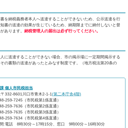
知書を納税義務者本人へ送達することができないため、公示送達を行
通知書の送達の効果が生じているため、納期限までに納付しないと督
とがあります。
納税管理人の届出は必ず行ってください。
本人に送達することができない場合、市の掲示場に一定期間掲示する
その書類の送達があったとみなす制度です。（地方税法第20条の
課 個人市民税担当
〒332-8601川口市青木2-1-1
(第二本庁舎4階)
48-259-7245（市民税第1係直通）
-259-7636（市民税第2係直通）
-259-7635（市民税第3係直通）
-259-7634（市民税第4係直通）
間:電話 8時30分～17時15分、窓口 9時00分～16時30分