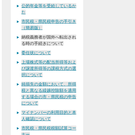
公的年金等を受給しているか
た
市民税・県民税申告の手引き
（簡易版）
納税義務者が国外へ転出され
る時の手続きについて
委任状について
上場株式等の配当所得等およ
び譲渡所得等の課税方式の選
択について
純損失の金額において、所得
税と異なる繰越控除額を適用
する場合の市・県民税の申告
について
マイナンバーの利用目的と本
人確認について
市民税・県民税税額試算コー
ナー