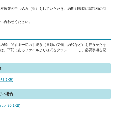
口座振替の申し込み（※）をしていただき、納期到来時に課税額の引
。
問い合わせください。
に納税に関する一切の手続き（書類の受領、納税など）を
行うかたを
には、下記にあるファイルより様式をダウンロードし、必要事項を記
合
1.7KB)
ない場合
 70.1KB)