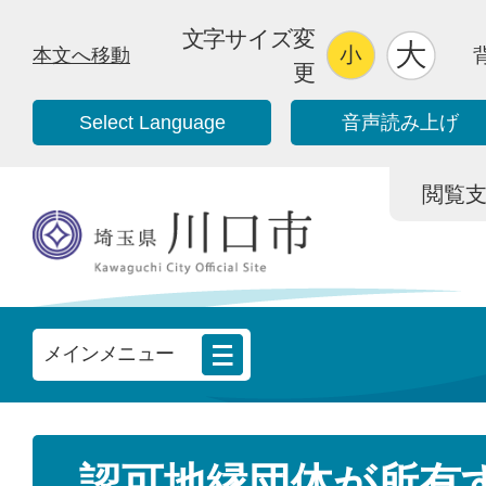
文字サイズ変
本文へ移動
更
Select Language
音声読み上げ
閲覧支援/
メインメニュー
認可地縁団体が所有