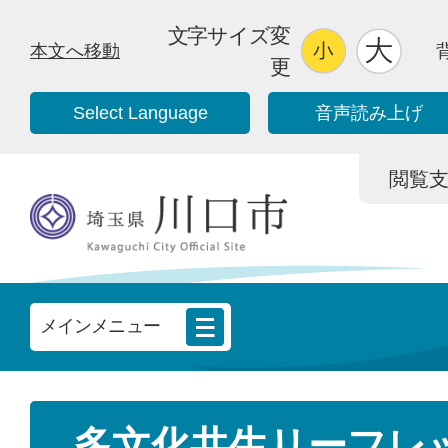
文字サイズ変
本文へ移動
更
Select Language
音声読み上げ
閲覧支援/
メインメニュー
多文化共生リーフレ