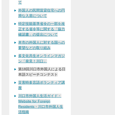
て
外国人の民間賃貸住宅への円
滑な入居について
特定技能基準省令の一部を改
正する省令等に関する「協力
確認書」の提出について
本市の外国人に対する国への
要望などの取り組み
多文化共生オンラインマガジ
ン「発見！川口」
第18回川口市外国人による日
本語スピーチコンテスト
災害時多言語ボランティア講
座
川口市外国人生活ガイド・
Website for Foreign
Residents・川口市外国人生
活指南