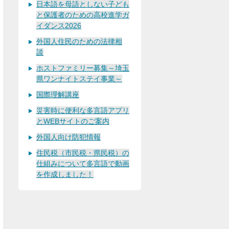
日本語を母語としない子ども
と保護者のための高校進学ガ
イダンス2026
外国人住民のための法律相
談
ホストファミリー募集～埼玉
県ワンナイトステイ事業～
国際理解講座
災害時に便利な多言語アプリ
とWEBサイトのご案内
外国人向け防犯情報
住民税（市民税・県民税）の
仕組みについて多言語で動画
を作成しました！