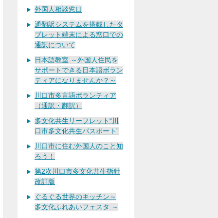
外国人相談窓口
通翻訳システムを搭載したタ
ブレット端末による窓口での
通訳について
日本語教室 ～外国人住民を
サポートできる日本語ボラン
ティアになりませんか？～
川口市多言語ボランティア
（通訳・翻訳）
多文化共生リーフレット“川
口市多文化共生パスポート”
川口市に住む外国人のこと知
ろう！
第2次川口市多文化共生指針
改訂版
ぐるぐる世界のキッチン～
多文化ふれあいフェスタ ～