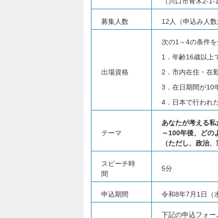
（川口市青木2-1-
募集人数
12人（申込み人
次の1～4の条件
1．年齢16歳以
出場資格
2．市内在住・在
3．在日期間が1
4．日本で行われ
あなたが考える私
テーマ
～100年後、ど
（ただし、政治、
スピーチ時
5分
間
申込期間
令和8年7月1日（
下記の申込フォー