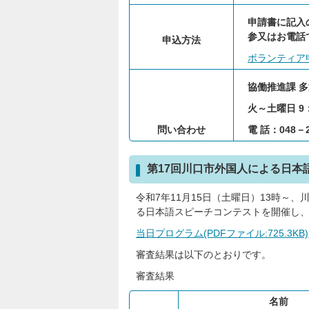
申請書に記入
参又はお電話
申込方法
ボランティア申請
協働推進課 
火～土曜日 9：
問い合わせ
電 話：048－2
第17回川口市外国人による日本
令和7年11月15日（土曜日）13時～
る日本語スピーチコンテストを開催し、
当日プログラム(PDFファイル:725.3KB)
審査結果は以下のとおりです。
審査結果
名前