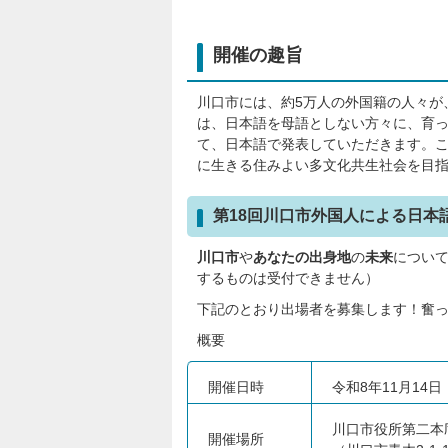
開催の趣旨
川口市には、約5万人の外国籍の人々が
は、日本語を母語としない方々に、育
て、日本語で発表していただきます。
に生きる住みよい多文化共生社会を目
第18回川口市外国人による日本
川口市
や
あなたの出身地
の
未来
につい
するものは受付できません）
下記のとおり出場者を募集します！奮
概要
開催日時
令和8年11月14日
川口市役所第二本庁
開催場所