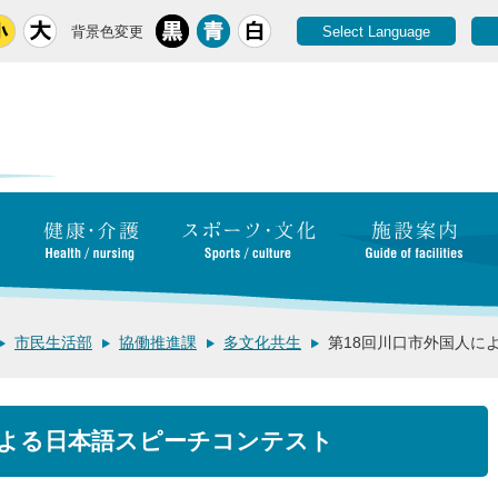
背景色変更
Select Language
市民生活部
協働推進課
多文化共生
第18回川口市外国人に
による日本語スピーチコンテスト