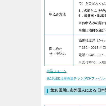
で）をご記入くだ
1
．名前とふりがな
申込み方法
6．出身国・地域 
※
お申込みの際に
※
窓口混雑を避け
協働推進課（かわ
〒332－0015 
問い合わ
せ・申込み
電話：048－227－
※受付時間：火曜日
申込フォーム
第18回出場者募集チラシ(PDFファイル:45
第18回川口市外国人による 日