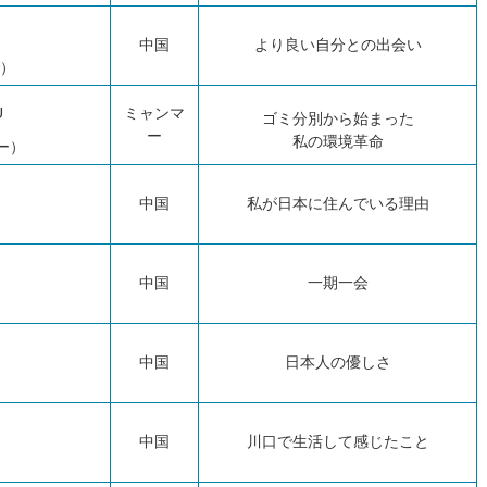
中国
より良い自分との出会い
ウ）
U
ミャンマ
ゴミ分別から始まった
ー
私の環境革命
ー）
中国
私が日本に住んでいる理由
中国
一期一会
中国
日本人の優しさ
中国
川口で生活して感じたこと