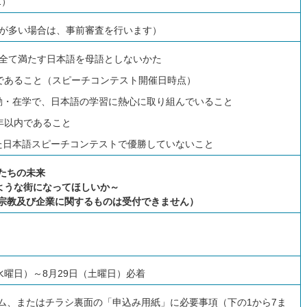
1）
数が多い場合は、事前審査を行います）
を全て満たす日本語を母語としないかた
上であること（スピーチコンテスト開催日時点）
勤・在学で、日本語の学習に熱心に取り組んでいること
0年以内であること
た日本語スピーチコンテストで優勝していないこと
たちの未来
のような街になってほしいか～
宗教及び企業に関するもの
は受付できません）
水曜日）～8月29日（土曜日）必着
ム、またはチラシ裏面の「申込み用紙」に必要事項（下の1から7ま