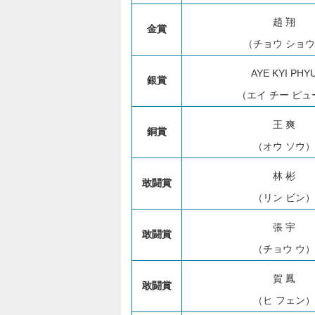
趙 翔
金賞
（チョウ ショ
AYE KYI PHY
銀賞
（エイ チー ピュ
王 爽
銅賞
（オウ ソウ）
林 彬
敢闘賞
（リン ビン）
張 宇
敢闘賞
（チョウ ウ）
賀 鳳
敢闘賞
（ヒ フェン）