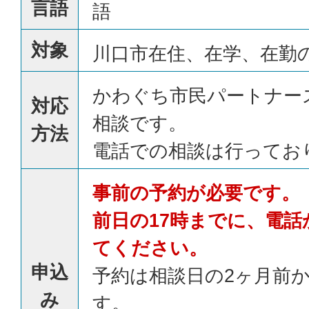
言語
語
対象
川口市在住、在学、在勤
かわぐち市民パートナー
対応
相談です。
方法
電話での相談は行ってお
事前の予約が必要です。
前日の17時までに、電
てください。
申込
予約は相談日の2ヶ月前
み
す。