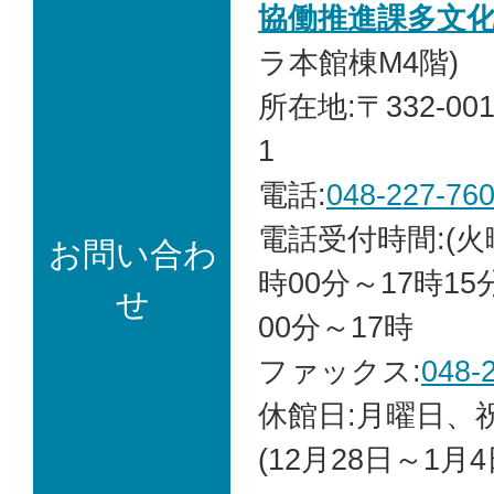
協働推進課多文
ラ本館棟M4階)
所在地:〒332-00
1
電話:
048-227-76
電話受付時間:(火
お問い合わ
時00分～17時15
せ
00分～17時
ファックス:
048-
休館日:月曜日、
(12月28日～1月4