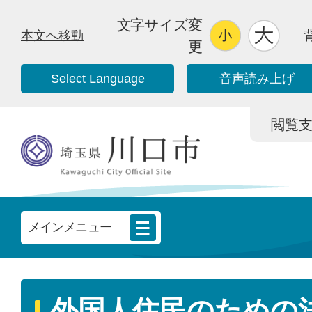
文字サイズ変
本文へ移動
更
Select Language
音声読み上げ
閲覧支援/
メインメニュー
外国人住民のための