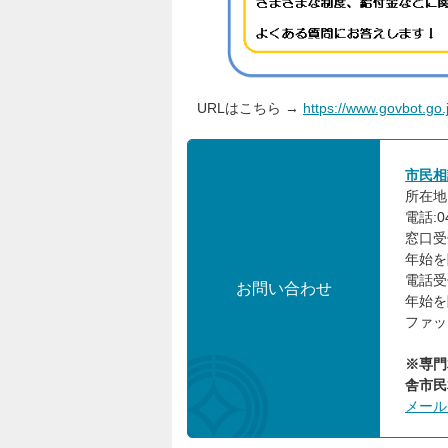
URLはこちら →
https://www.govbot.go.
市民相
所在地:
電話:0
窓口受
年始を
電話受
お問い合わせ
年始を
ファック
※専門
舎市民
メール