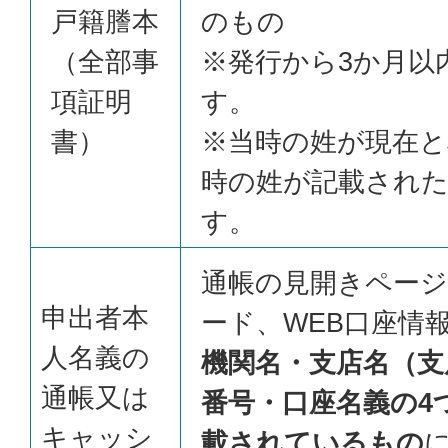
戸籍謄本
のもの
（全部事
※発行から3か月以
項証明
す。
書）
※当時の姓が現在と
時の姓が記載された
す。
通帳の見開きペー
申出者本
ード、WEB口座情
人名義の
機関名・支店名（支
通帳又は
番号・口座名義の4
キャッシ
載されているもの