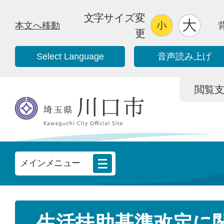
文字サイズ変
本文へ移動
更
Select Language
音声読み上げ
閲覧支援/
メインメニュー
生活扶助基準改定に