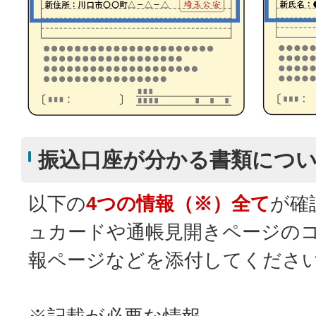
振込口座が分かる書類につ
以下の
4つの情報（※）全て
が確
ュカードや通帳見開きページのコ
報ページなどを添付してくださ