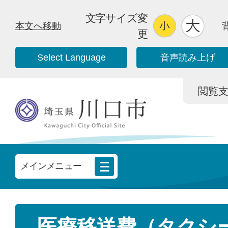
文字サイズ変
本文へ移動
更
Select Language
音声読み上げ
閲覧支援/
メインメニュー
医療移送費（タクシ