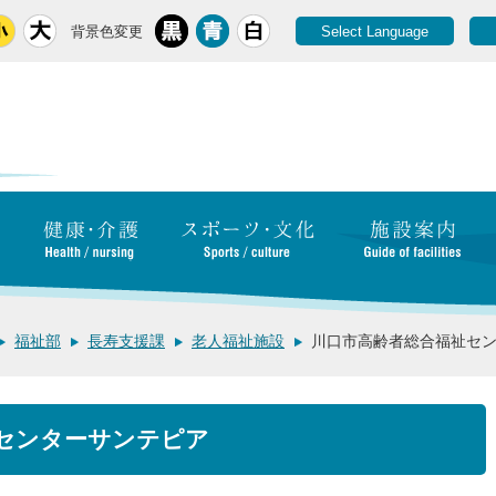
背景色変更
Select Language
福祉部
長寿支援課
老人福祉施設
川口市高齢者総合福祉セ
センターサンテピア