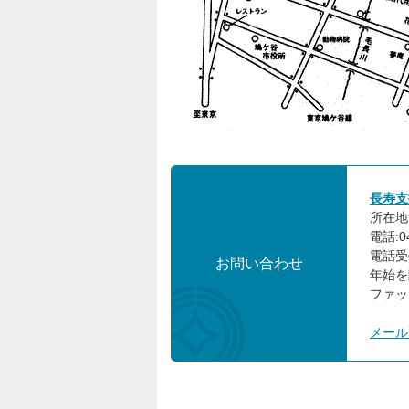
長寿支
所在地:
電話:04
電話受
お問い合わせ
年始を
ファック
メール