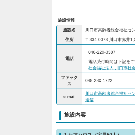
施設情報
施設名
川口市高齢者総合福祉セ
住所
〒334-0073 川口市赤井1,
048-229-3387
電話
電話受付時間は下記をご
社会福祉法人 川口市社
ファック
048-280-1722
ス
川口市高齢者総合福祉セ
e-mail
送信
施設内容
1 ケアハウス（定員50人）