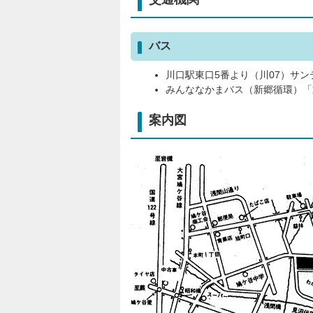
バス
川口駅東口5番より（川07）サ
みんななかまバス（新郷循環）「
案内図