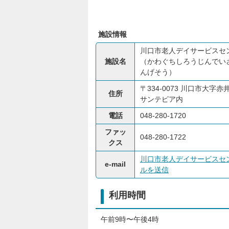
施設情報
川口市老人デイサービスセ
施設名
（かわぐちしろうじんでい
んげそう）
〒334-0073 川口市大字赤井
住所
サンテピア内
電話
048-280-1720
ファッ
048-280-1722
クス
川口市老人デイサービスセ
e-mail
ルを送信
利用時間
午前9時〜午後4時