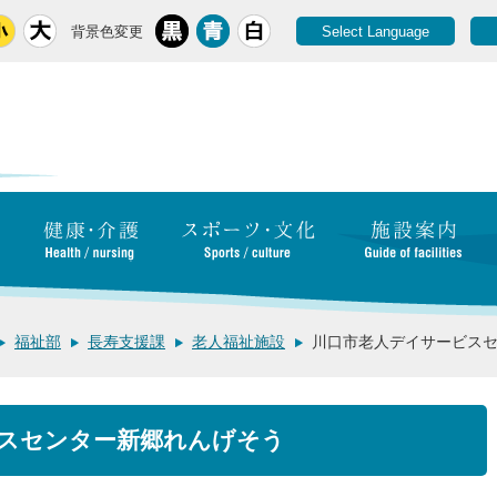
背景色変更
Select Language
福祉部
長寿支援課
老人福祉施設
川口市老人デイサービス
スセンター新郷れんげそう