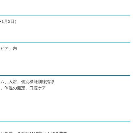
〜1月3日）
テピア」内
ーム、入浴、個別機能訓練指導
拍、体温の測定、口腔ケア
え