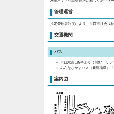
利用料：「介護保険法に基づく居宅サー
管理運営
指定管理者制度により、川口市社会福
交通機関
バス
川口駅東口5番より（川07）サ
みんななかまバス（新郷循環）「
案内図