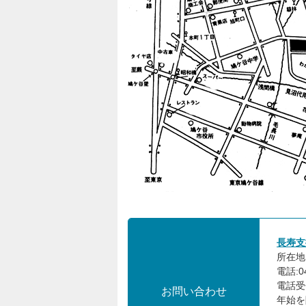
長寿支
所在地:
電話:04
電話受
お問い合わせ
年始を