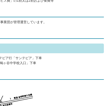
ビス費」の1割又は2割および食費等
祉事業団が管理運営しています。
ンテピア行「サンテピア」下車
鳩ヶ谷中学校入口」下車