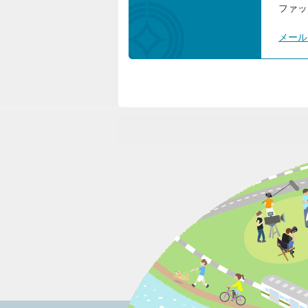
ファック
メール