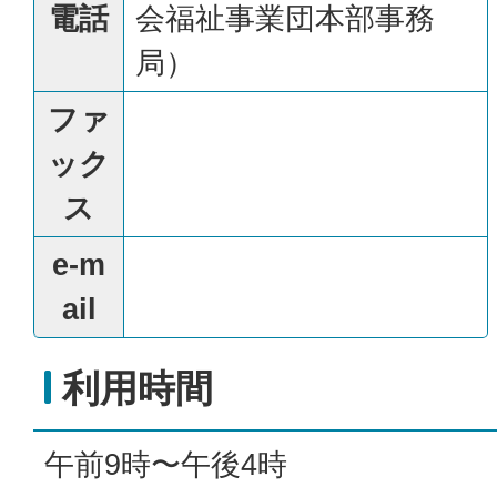
電話
会福祉事業団本部事務
局）
ファ
ック
ス
e-m
ail
利用時間
午前9時〜午後4時