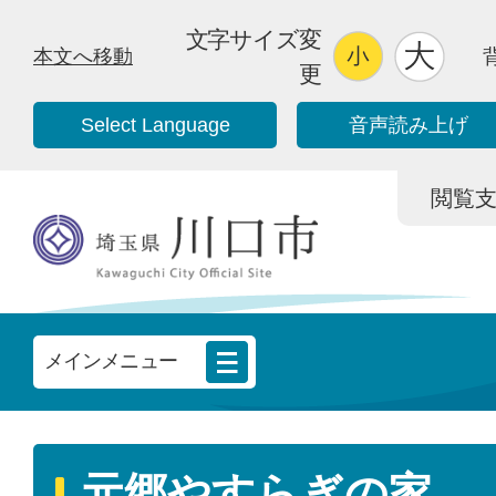
文字サイズ変
本文へ移動
更
Select Language
音声読み上げ
閲覧支援/
メインメニュー
元郷やすらぎの家