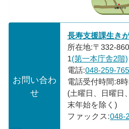
長寿支援課生き
所在地:〒332-86
1
(第一本庁舎2階)
電話:
048-259-76
お問い合わ
電話受付時間:8時
せ
(土曜日、日曜日
末年始を除く)
ファックス:
048-