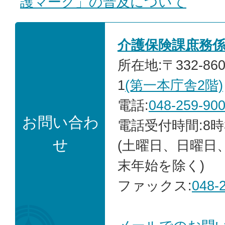
護マーク」の普及について
介護保険課庶務
所在地:〒332-86
1
(第一本庁舎2階)
電話:
048-259-90
お問い合わ
電話受付時間:8時
せ
(土曜日、日曜日
末年始を除く)
ファックス:
048-