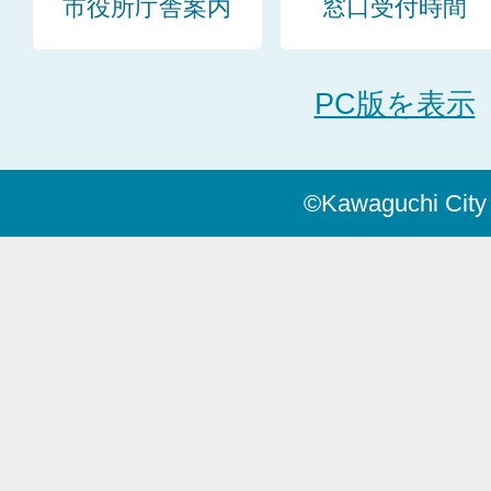
市役所庁舎案内
窓口受付時間
PC版を表示
©Kawaguchi City