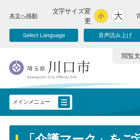
文字サイズ変
本文へ移動
更
Select Language
音声読み上げ
閲覧支援/
メインメニュー
「介護マーク」をご