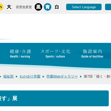
背景色変更
Select Language
福祉部
わかゆり学園
学園Webギャラリー
第7回「描く・創
表す」展