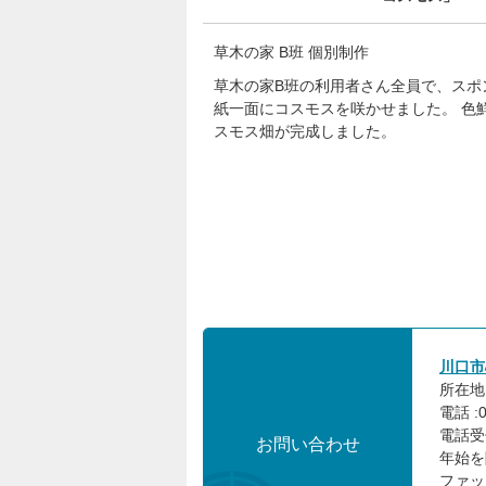
草木の家 B班 個別制作
草木の家B班の利用者さん全員で、スポ
紙一面にコスモスを咲かせました。 色
スモス畑が完成しました。
川口市
所在地 
電話 :0
電話受
お問い合わせ
年始を
ファック