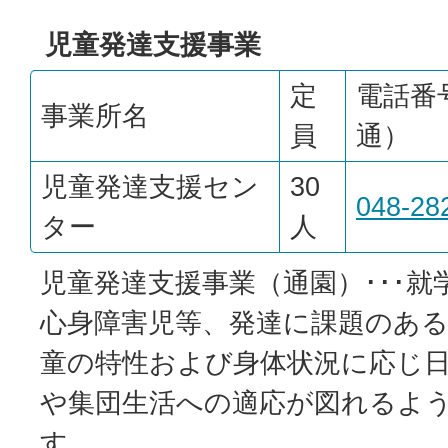
児童発達支援事業
定
電話番
事業所名
員
通）
児童発達支援セン
30
048-28
ター
人
児童発達支援事業（通園）･･･
心身障害児等、発達に課題のあ
童の特性および身体状況に応じ
や集団生活への適応が図れるよ
す。