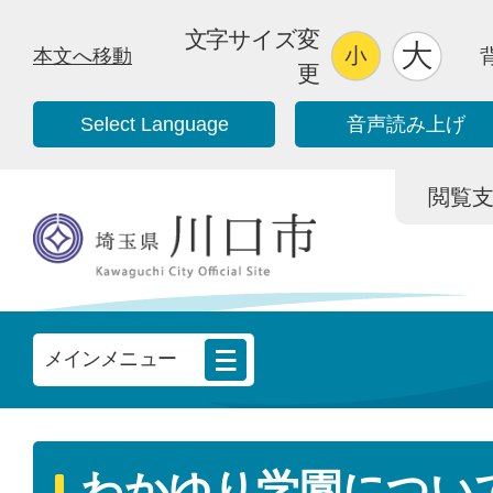
文字サイズ変
本文へ移動
更
Select Language
音声読み上げ
閲覧支援/
メインメニュー
わかゆり学園につい