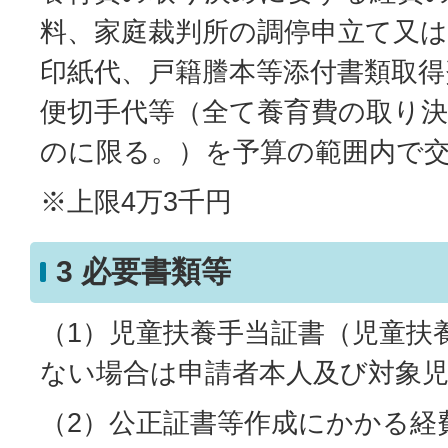
料、家庭裁判所の調停申立て又
印紙代、戸籍謄本等添付書類取得
便切手代等（全て養育費の取り
のに限る。）を予算の範囲内で
※上限4万3千円
3 必要書類等
（1）児童扶養手当証書（児童扶
ない場合は申請者本人及び対象
（2）公正証書等作成にかかる経