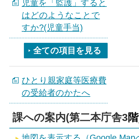
児童を「監護」すると
はどのようなことで
すか?(児童手当)
全ての項目を見る
ひとり親家庭等医療費
の受給者のかたへ
課への案内(第二本庁舎3
階
地図を表示する（Google Ma