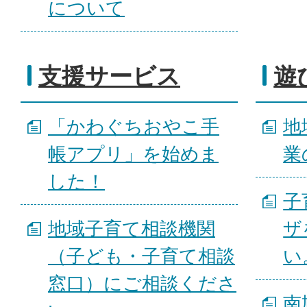
について
支援サービス
遊
「かわぐちおやこ手
地
帳アプリ」を始めま
業
した！
子
地域子育て相談機関
ザ
（子ども・子育て相談
い
窓口）にご相談くださ
南