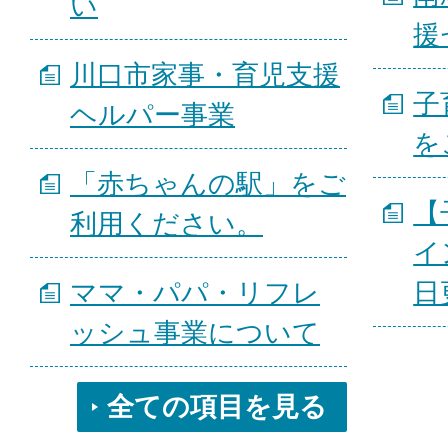
い
援
川口市家事・育児支援
子
ヘルパー事業
を
「赤ちゃんの駅」をご
【
利用ください。
イ
ママ・パパ・リフレ
日
ッシュ事業について
全ての項目を見る