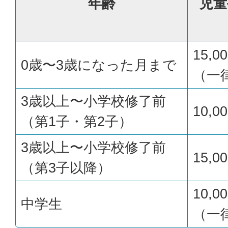
年齢
児童
15,0
0歳〜3歳になった月まで
（一
3歳以上〜小学校修了前
10,0
（第1子・第2子）
3歳以上〜小学校修了前
15,0
（第3子以降）
10,0
中学生
（一