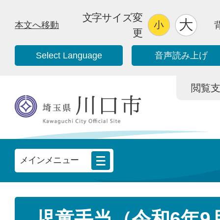
文字サイズ変
本文へ移動
更
Select Language
音声読み上げ
閲覧支援/
メインメニュー
児童手当（令和6年9