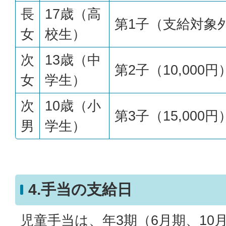
長
17歳（高
第1子（支給対象
女
校生）
次
13歳（中
第2子（10,000円
女
学生）
次
10歳（小
第3子（15,000円
男
学生）
4.手当の支給日
児童手当は、年3期（6月期、10