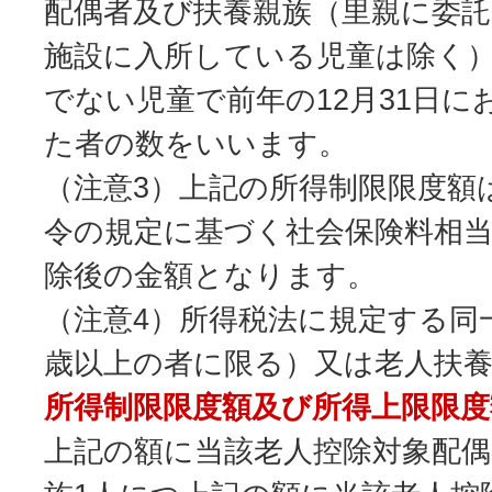
配偶者及び扶養親族（里親に委
施設に入所している児童は除く
でない児童で前年の12月31日
た者の数をいいます。
（注意3）上記の所得制限限度額
令の規定に基づく社会保険料相当
除後の金額となります。
（注意4）所得税法に規定する同
歳以上の者に限る）又は老人扶
所得制限限度額及び所得上限限度
上記の額に当該老人控除対象配偶