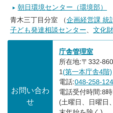
朝日環境センター（環境部）
青木三丁目分室 （
企画経営課 統
子ども発達相談センター
、
文化
庁舎管理室
所在地:〒332-86
1
(第一本庁舎4階)
電話:
048-258-12
お問い合わ
電話受付時間:8時
せ
(土曜日、日曜日
末年始を除く)