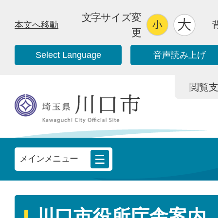
文字サイズ変
本文へ移動
更
Select Language
音声読み上げ
閲覧支援/
メインメニュー
川口市役所庁舎案内