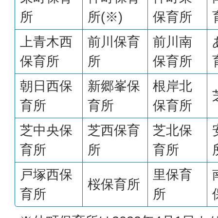
所
所(※)
保育所
上青木西
前川保育
前川南
保育所
所
保育所
朝日西保
新郷峯保
根岸北
育所
育所
保育所
芝中央保
芝西保育
芝北保
育所
所
育所
戸塚西保
里保育
桜保育所
育所
所