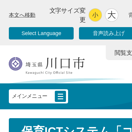
文字サイズ変
本文へ移動
更
Select Language
音声読み上げ
閲覧支援/
メインメニュー
保育ICTシステム「