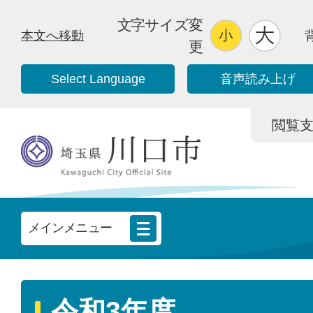
文字サイズ変
本文へ移動
更
Select Language
音声読み上げ
閲覧支援/
メインメニュー
令和3年度