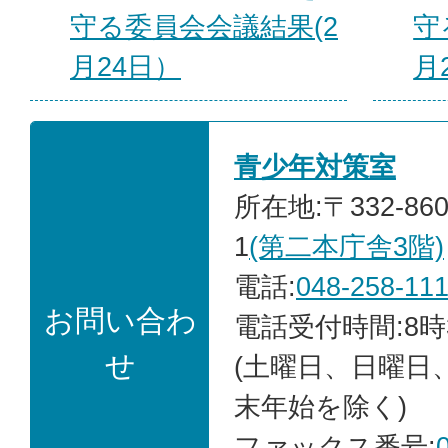
守る委員会会議結果(2
守
月24日）
月
青少年対策室
所在地:〒332-86
1
(第二本庁舎3階)
電話:
048-258-11
お問い合わ
電話受付時間:8時
せ
(土曜日、日曜日
末年始を除く)
ファックス番号: