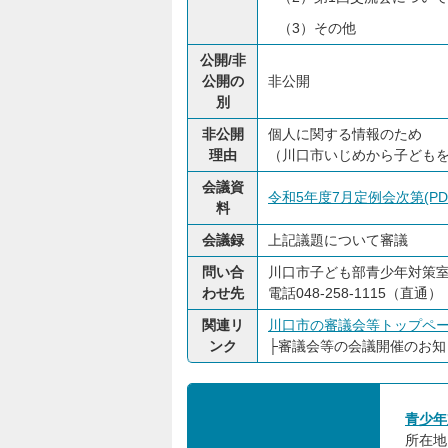
（3）その他
公開/非
公開の
非公開
別
非公開
個人に関する情報のため
理由
（川口市いじめから子どもを
会議資
令和5年度7月定例会次第(PDF
料
会議録
上記議題について審議
問い合
川口市子ども部青少年対策
わせ先
電話048-258-1115（直通）
関連リ
川口市の審議会等トップペ
ンク
├
審議会等の会議開催のお知
青少年
所在地: