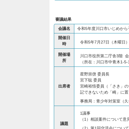
審議結果
会議名
令和5年度川口市いじめから
開催日
令和5年7月27日（木曜日
時
開催場
川口市役所第二庁舎3階 
所
（所在：川口市中青木1-5-
星野崇啓 委員長
宮下聡 委員
出席者
宮崎裕悟委員（「さき」の
記できないため「崎」に置
事務局：青少年対策室（久
1議事
（1）相談案件について意
議題
（2）第1回交流会について