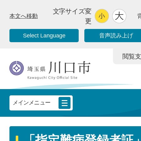
文字サイズ変
本文へ移動
更
Select Language
音声読み上げ
閲覧支援/
メインメニュー
「指定難病登録者証