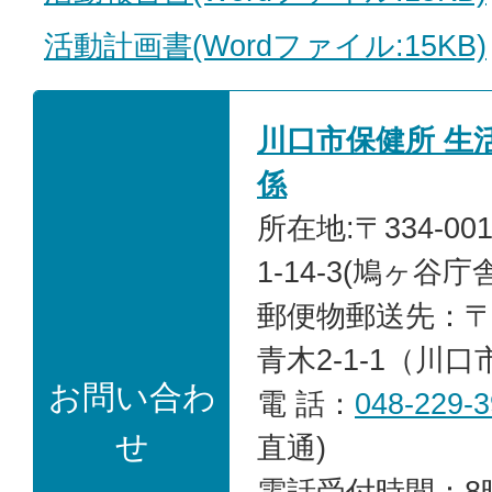
活動計画書(Wordファイル:15KB)
川口市保健所 生
係
所在地:〒334-0
1-14-3
(鳩ヶ谷庁舎
郵便物郵送先：〒33
青木2-1-1（川
お問い合わ
電 話：
048-229-
せ
直通)
電話受付時間：8時