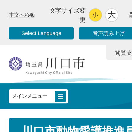
文字サイズ変
本文へ移動
更
Select Language
音声読み上げ
閲覧支援/
メインメニュー
川口市動物愛護推進