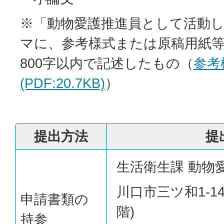
※「動物愛護推進員として活動
マに、参考様式または原稿用紙
800字以内で記述したもの（
参考
(PDF:20.7KB)
）
提出方法
提
生活衛生課 動物
川口市三ツ和1-14
申請書類の
階)
持参