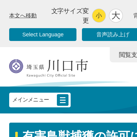
文字サイズ変
本文へ移動
更
Select Language
音声読み上げ
閲覧支援/
メインメニュー
有害鳥獣捕獲の許可