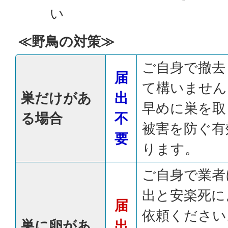
い
≪野鳥の対策≫
ご自身で撤去
届
て構いません
巣だけがあ
出
早めに巣を取
る場合
不
被害を防ぐ有
要
ります。
ご自身で業者
出と安楽死に
届
依頼ください
巣に卵があ
出