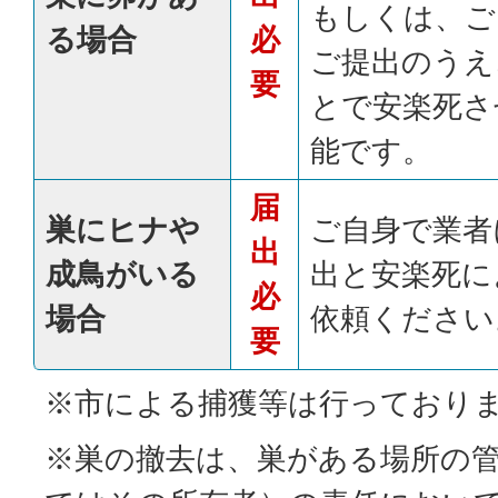
もしくは、ご
る場合
必
ご提出のうえ
要
とで安楽死さ
能です。
届
巣にヒナや
ご自身で業者
出
成鳥がいる
出と安楽死に
必
場合
依頼ください
要
※市による捕獲等は行っており
※巣の撤去は、巣がある場所の