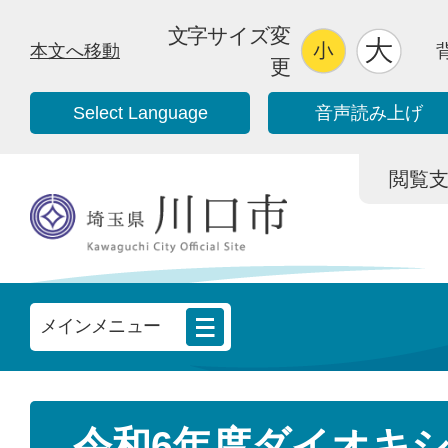
文字サイズ変
本文へ移動
更
Select Language
音声読み上げ
閲覧支援/
メインメニュー
令和6年度ダイオキ