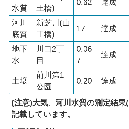
0.62
達成
水質
王橋)
河川
新芝川(山
17
達成
底質
王橋)
地下
川口2丁
0.06
達成
水
目
7
前川第1
土壌
0.20
達成
公園
(注意)大気、河川水質の測定結果
記載しています。