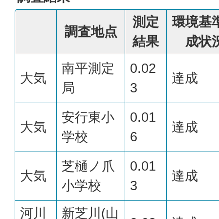
測定
環境基
調査地点
結果
成状
南平測定
0.02
大気
達成
局
3
安行東小
0.01
大気
達成
学校
6
芝樋ノ爪
0.01
大気
達成
小学校
3
河川
新芝川(山