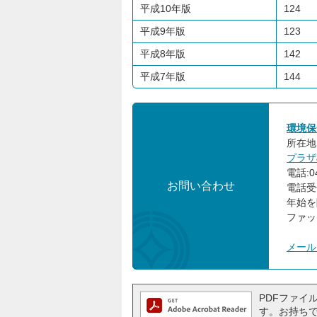
平成10年版
124
平成9年版
123
平成8年版
142
平成7年版
144
環境保
所在地:
プラザ
電話:04
お問い合わせ
電話受
年始を
ファック
メール
PDFファイルを
す。お持ちでな