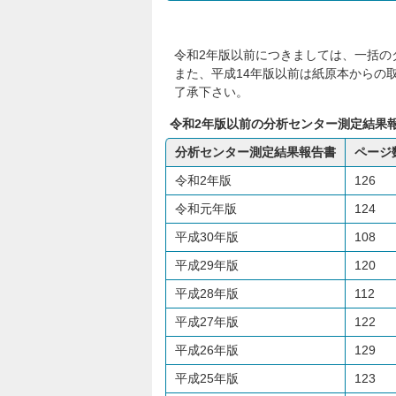
令和2年版以前につきましては、一括の
また、平成14年版以前は紙原本からの
了承下さい。
令和2年版以前の分析センター測定結果
分析センター測定結果報告書
ページ
令和2年版
126
令和元年版
124
平成30年版
108
平成29年版
120
平成28年版
112
平成27年版
122
平成26年版
129
平成25年版
123