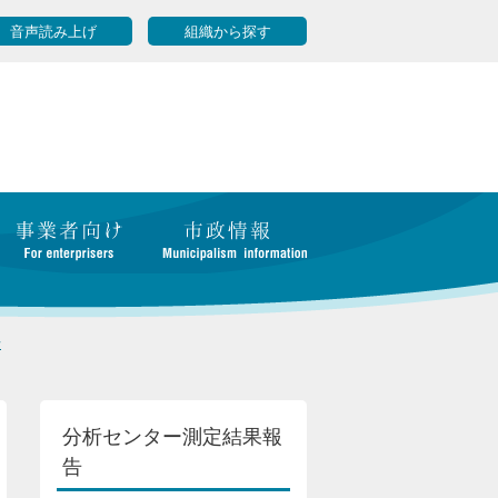
音声読み上げ
組織から探す
告
分析センター測定結果報
告