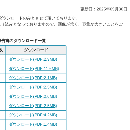
更新日：2025年09月30日
ダウンロードのみとさせて頂いております。
取り込みとなっておりますので、画像が荒く、容量が大きいことをご
報告書のダウンロード一覧
数
ダウンロード
ダウンロード(PDF:2.9MB)
ダウンロード(PDF:11.6MB)
ダウンロード(PDF:2.1MB)
ダウンロード(PDF:2.5MB)
ダウンロード(PDF:2.6MB)
ダウンロード(PDF:2.5MB)
ダウンロード(PDF:4.2MB)
ダウンロード(PDF:1.4MB)