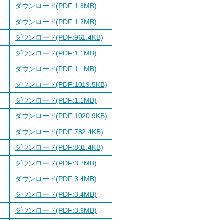
ダウンロード(PDF:1.8MB)
ダウンロード(PDF:1.2MB)
ダウンロード(PDF:961.4KB)
ダウンロード(PDF:1.1MB)
ダウンロード(PDF:1.1MB)
ダウンロード(PDF:1019.5KB)
ダウンロード(PDF:1.1MB)
ダウンロード(PDF:1020.9KB)
ダウンロード(PDF:782.4KB)
ダウンロード(PDF:801.4KB)
ダウンロード(PDF:3.7MB)
ダウンロード(PDF:3.4MB)
ダウンロード(PDF:3.4MB)
ダウンロード(PDF:3.6MB)