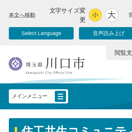
文字サイズ変
本文へ移動
更
Select Language
音声読み上げ
閲覧支援/
メインメニュー
住工共生コミュニテ