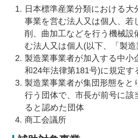
日本標準産業分類における大
事業を営む法人又は個人、若
削、曲加工などを行う機械設
む法人又は個人(以下、「製造
製造業事業者が加入する中小
和24年法律第181号)に規定
製造業事業者が集団形態をと
行う団体で、市長が前号に該
ると認めた団体
商工会議所