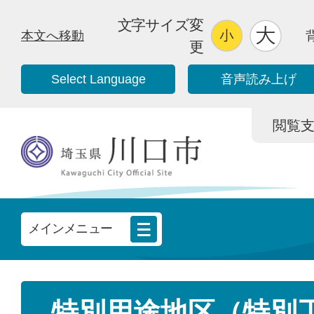
文字サイズ変
本文へ移動
更
Select Language
音声読み上げ
閲覧支援/
メインメニュー
特別用途地区（特別