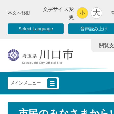
文字サイズ変
本文へ移動
更
Select Language
音声読み上げ
閲覧支援/
メインメニュー
市民のみなさまから