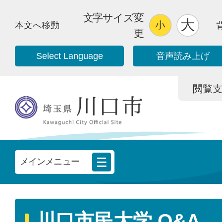
文字サイズ変
本文へ移動
更
Select Language
音声読み上げ
閲覧支援/
メインメニュー
川口市民大学 Q&A