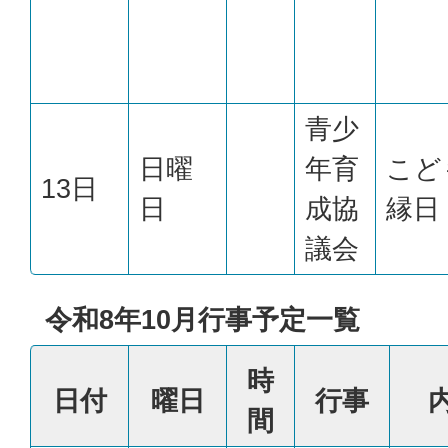
青少
日曜
年育
こど
13日
日
成協
縁日
議会
令和8年10月行事予定一覧
時
日付
曜日
行事
間