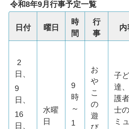
令和8年9月行事予定一覧
時
行
日付
曜日
内
間
事
2
お
日、
子
や
9
達
9
こ
時
護
日、
の
～
水曜
士
16
遊
日
ミ
1
日、
び