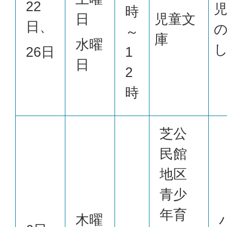
22
時
日
児童文
日、
～
庫
水曜
26日
1
日
2
時
芝公
民館
地区
青少
年育
木曜