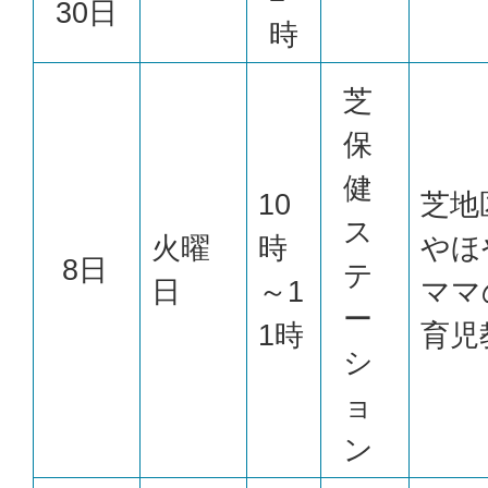
30日
時
芝
保
健
10
芝地
ス
火曜
時
やほ
8日
テ
日
～1
ママ
ー
1時
育児
シ
ョ
ン