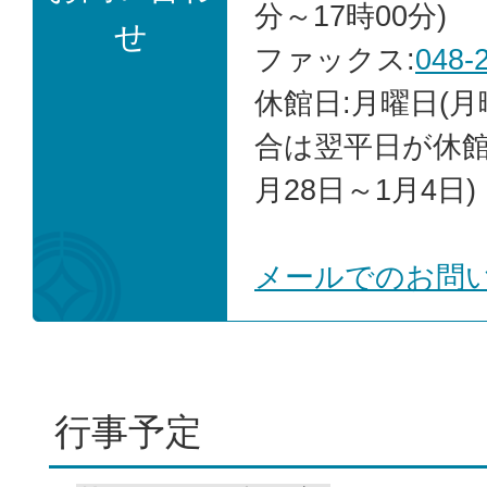
分～17時00分)
せ
ファックス:
048-
休館日:月曜日(
合は翌平日が休館)
月28日～1月4日)
メールでのお問
行事予定