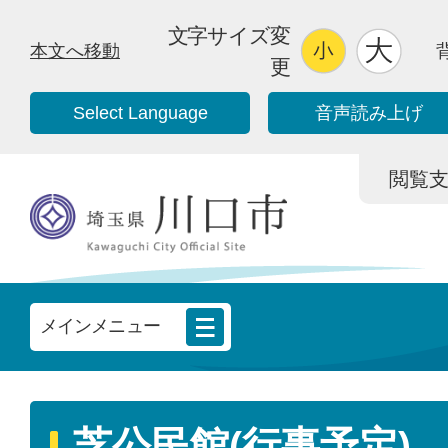
文字サイズ変
本文へ移動
更
Select Language
音声読み上げ
閲覧支援/
メインメニュー
芝公民館(行事予定)