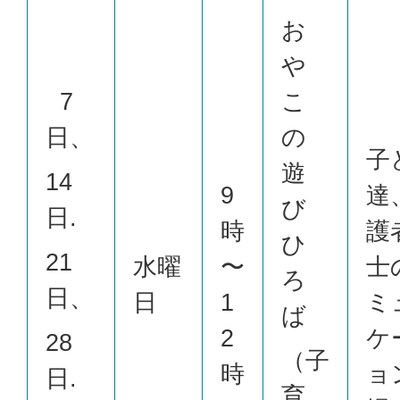
お
や
7
こ
日、
の
子
遊
14
9
達
び
日.
時
護
ひ
21
水曜
〜
士
ろ
日、
日
1
ミ
ば
2
ケ
28
（子
時
ョ
日.
育