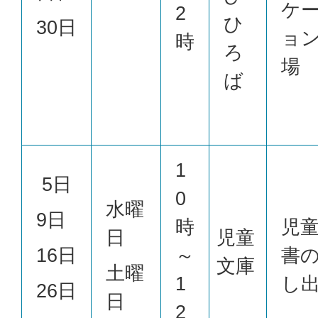
ケ
2
ひ
30日
ョ
時
ろ
場
ば
1
5日
0
水曜
9日
時
児
日
児童
16日
～
書
文庫
土曜
1
し
26日
日
2