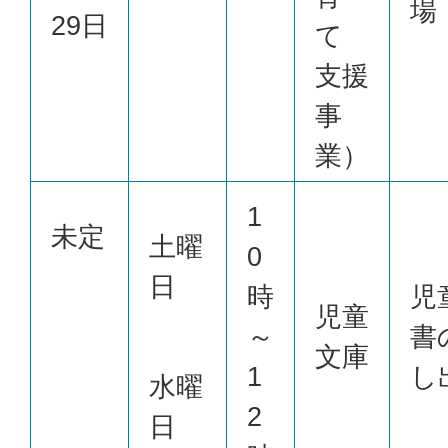
場
29日
て
支援
事
業）
1
未定
土曜
0
日
時
児
児童
～
書
文庫
1
し
水曜
2
日