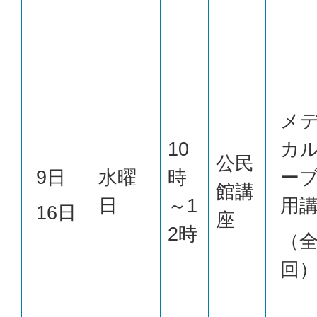
メ
10
カ
公民
9日
水曜
時
ー
館講
日
～1
用
16日
座
2時
（全
回