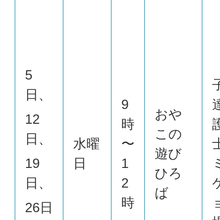
5
日、
9
おや
12
時
この
日、
水曜
〜
遊び
19
日
1
ひろ
日、
2
ば
時
26日