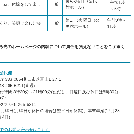
第4火曜日（公民
午後1時
ーム、体操をして楽し
一般
館ホール）
～5時
第1、3火曜日（公
午前9時～
くり。笑顔で楽しむ会
一般
民館ホール）
11時
いる先のホームページの内容について責任を負えないことをご了承く
公民館
〒333-0854川口市芝富士1-27-1
8-265-6211(直通)
付時間:8時30分～21時00分(ただし、日曜日及び休日は8時30分～
0分)
ス:048-265-6211
:月曜日(月曜日が休日の場合は翌平日が休館)、年末年始(12月28
月4日)
でのお問い合わせはこちら