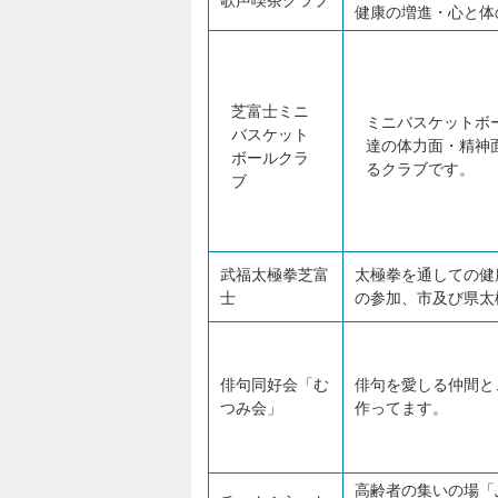
歌声喫茶クラブ
健康の増進・心と体
芝富士ミニ
ミニバスケットボ
バスケット
達の体力面・精神
ボールクラ
るクラブです。
ブ
武福太極拳芝富
太極拳を通しての健
士
の参加、市及び県太
俳句同好会「む
俳句を愛しる仲間と
つみ会」
作ってます。
高齢者の集いの場「