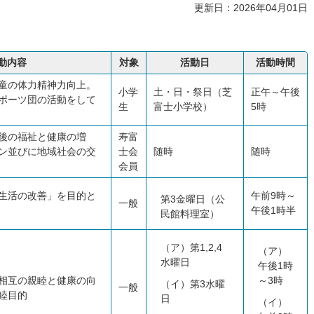
更新日：2026年04月01日
動内容
対象
活動日
活動時間
童の体力精神力向上。
小学
土・日・祭日（芝
正午～午後
ポーツ団の活動をして
生
富士小学校）
5時
後の福祉と健康の増
寿富
ン並びに地域社会の交
士会
随時
随時
会員
生活の改善」を目的と
午前9時～
第3金曜日（公
一般
午後1時半
民館料理室）
（ア）第1,2,4
（ア）
水曜日
午後1時
相互の親睦と健康の向
～3時
（イ）第3水曜
一般
睦目的
日
（イ）