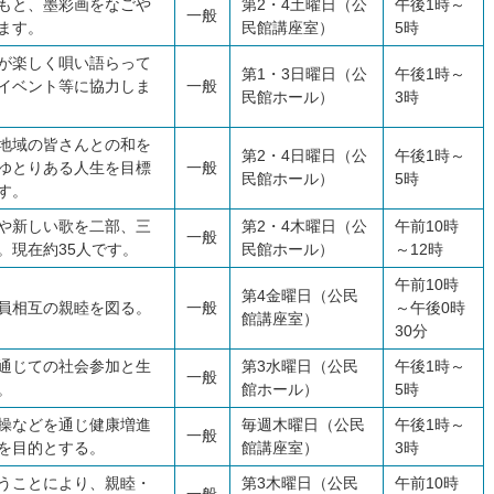
もと、墨彩画をなごや
第2・4土曜日（公
午後1時～
一般
ます。
民館講座室）
5時
が楽しく唄い語らって
第1・3日曜日（公
午後1時～
イベント等に協力しま
一般
民館ホール）
3時
地域の皆さんとの和を
第2・4日曜日（公
午後1時～
ゆとりある人生を目標
一般
民館ホール）
5時
す。
や新しい歌を二部、三
第2・4木曜日（公
午前10時
一般
。現在約35人です。
民館ホール）
～12時
午前10時
第4金曜日（公民
員相互の親睦を図る。
一般
～午後0時
館講座室）
30分
通じての社会参加と生
第3水曜日（公民
午後1時～
一般
。
館ホール）
5時
操などを通じ健康増進
毎週木曜日（公民
午後1時～
一般
を目的とする。
館講座室）
3時
うことにより、親睦・
第3木曜日（公民
午前10時