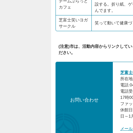
チームぶらっと
設する。折り紙、ゲ
カフェ
んでます。
芝富士笑いヨガ
笑って動いて健康づ
サークル
(注意)市は、活動内容からリンクして
ださい。
芝富士
所在地:
電話:04
電話受
17時0
お問い合わせ
ファック
休館日
日～1
メール