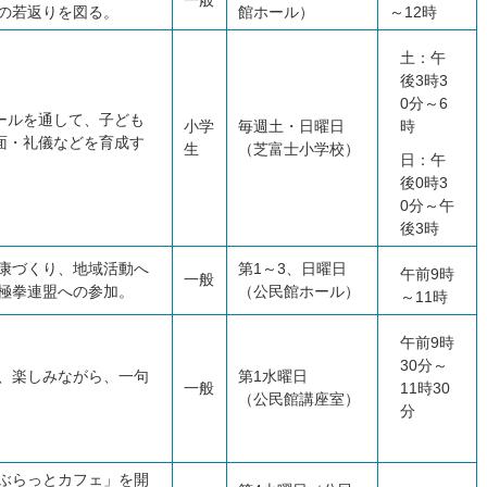
一般
の若返りを図る。
館ホール）
～12時
土：午
後3時3
0分～6
ールを通して、子ども
小学
毎週土・日曜日
時
面・礼儀などを育成す
生
（芝富士小学校）
日：午
後0時3
0分～午
後3時
康づくり、地域活動へ
第1～3、日曜日
午前9時
一般
極拳連盟への参加。
（公民館ホール）
～11時
午前9時
30分～
、楽しみながら、一句
第1水曜日
一般
11時30
（公民館講座室）
分
ぶらっとカフェ」を開