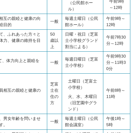
午前9時
（公民館ホー
～12時
ル）
相互の親睦と健康の向
毎週土曜日（公民
午前9時～
一般
睦目的
館ホール）
12時
て、ふれあった方々と
50
日曜・祝日（芝富
午前7時30
体力、健康の維持を目
歳以
士小学校グランド
分～12時
上
割当による）
午前9時30
毎週日曜日（芝富
て、体力向上と親睦を
一般
分～11時3
士小学校）
0分
土曜日（芝富士
芝富
小学校）
員相互の親睦と健康の
士在
午前8時～
住の
火、水、木曜日
11時
方
（旧芝園中グラ
ンド）
、男女年齢を問いませ
毎週土曜日（公民
午後1時～
一般
す。
館会議室）
5時