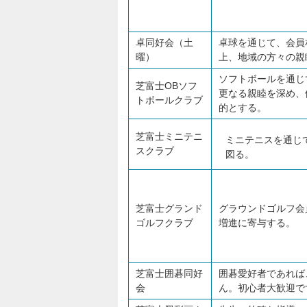
卓同好会（土
卓球を通じて、会員
曜）
上、地域の方々の親
ソフトボールを通じ
芝富士OBソフ
更なる親睦を深め、
トボールクラブ
的とする。
芝富士ミニテニ
ミニテニスを通じ
スクラブ
図る。
芝富士グランド
グラウンドゴルフ会
ゴルフクラブ
増進に寄与する。
芝富士囲碁同好
囲碁愛好者であれば
会
ん。初心者大歓迎で