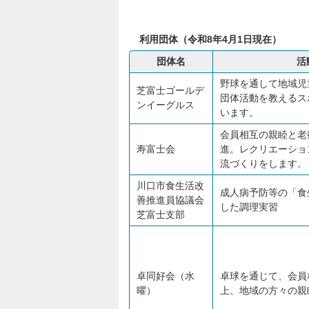
利用団体（令和8年4月1日現在）
団体名
活
野球を通して地域児
芝富士ゴールデ
団体活動を教えるス
ンイーグルス
います。
会員相互の親睦と老
寿富士会
進。レクリエーショ
流づくりをします。
川口市食生活改
成人病予防等の「食
善推進員協議会
した調理実習
芝富士支部
卓同好会（水
卓球を通じて、会員
曜）
上、地域の方々の親