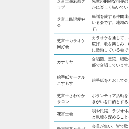
芝富士墨彩画ク
先生の的確な指導の
ラブ
かに楽しく描いてい
民謡を愛する仲間達
芝富士民謡愛好
いる会です。地域の
会
す。
カラオケを通じて、
芝富士カラオケ
広げ、歌を楽しみ、
同好会
に活動している会で
合唱団。童謡、唱歌
カナリヤ
部で合唱しています
絵手紙サークル
絵手紙をとおして会
こすもす
芝富士さわやか
ボランティア活動を
サロン
きがいを目的とする
唄や民謡、ラジオ体
花富士会
と親睦を深めること
会員が集い、皆で歌