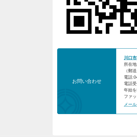
川口市
所在地
（郵送先
電話:0
お問い合わせ
電話受
年始を
ファック
メール