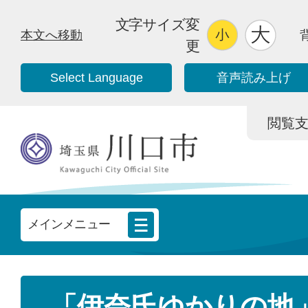
文字サイズ変
本文へ移動
更
Select Language
音声読み上げ
閲覧支援/
メインメニュー
「伊奈氏ゆかりの地