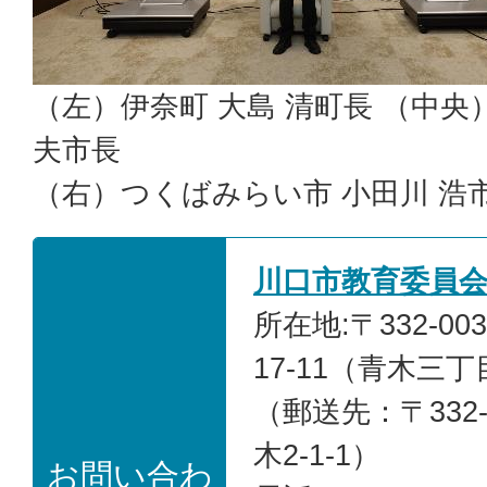
（左）伊奈町 大島 清町長 （中央
夫市長
（右）つくばみらい市 小田川 浩
川口市教育委員
所在地:〒332-0
17-11（青木三
（郵送先：〒332
木2-1-1）
お問い合わ