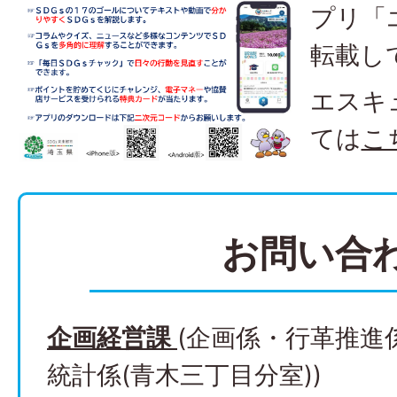
プリ「
転載し
エスキ
ては
こ
お問い合
企画経営課
(企画係・行革推進
統計係(青木三丁目分室))