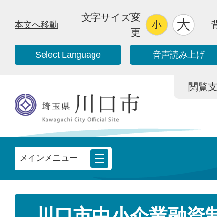
文字サイズ変
本文へ移動
更
Select Language
音声読み上げ
閲覧支援/
メインメニュー
川口市中小企業融資